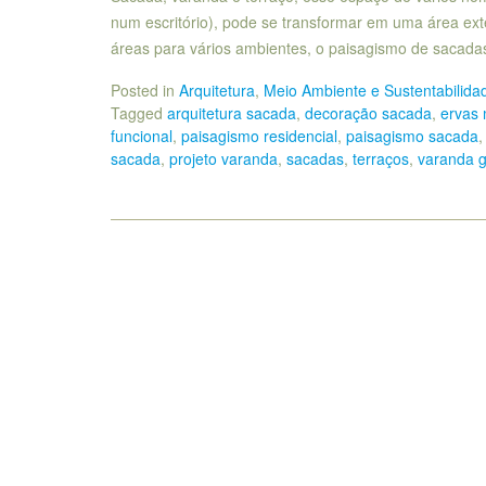
num escritório), pode se transformar em uma área e
áreas para vários ambientes, o paisagismo de sacada
Posted in
Arquitetura
,
Meio Ambiente e Sustentabilida
Tagged
arquitetura sacada
,
decoração sacada
,
ervas 
funcional
,
paisagismo residencial
,
paisagismo sacada
sacada
,
projeto varanda
,
sacadas
,
terraços
,
varanda 