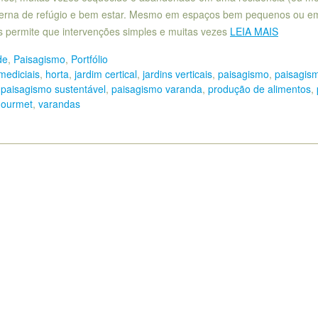
xterna de refúgio e bem estar. Mesmo em espaços bem pequenos ou e
s permite que intervenções simples e muitas vezes
LEIA MAIS
de
,
Paisagismo
,
Portfólio
mediciais
,
horta
,
jardim certical
,
jardins verticais
,
paisagismo
,
paisagis
,
paisagismo sustentável
,
paisagismo varanda
,
produção de alimentos
,
gourmet
,
varandas