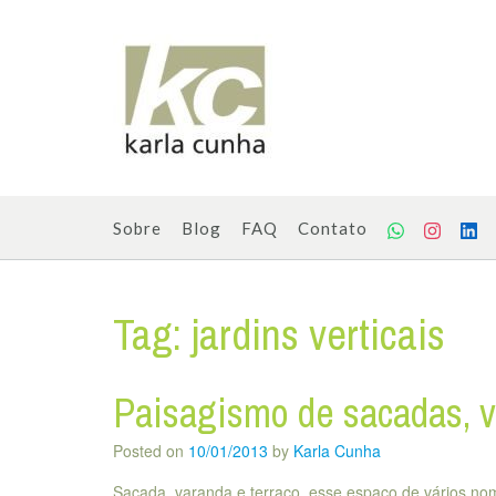
Skip
to
content
Sobre
Blog
FAQ
Contato
Tag:
jardins verticais
Paisagismo de sacadas, v
Posted on
10/01/2013
by
Karla Cunha
Sacada, varanda e terraço, esse espaço de vários n