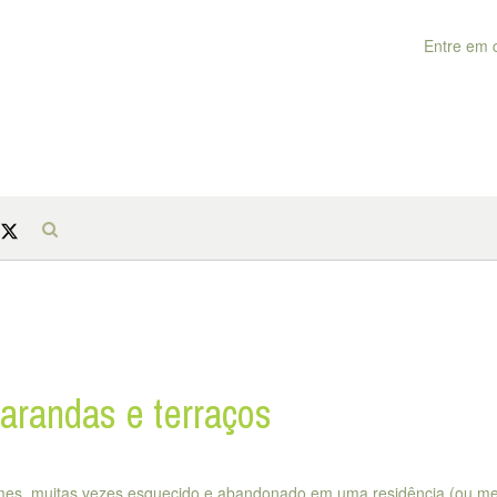
Entre em 
arandas e terraços
omes, muitas vezes esquecido e abandonado em uma residência (ou 