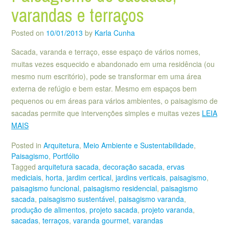
varandas e terraços
Posted on
10/01/2013
by
Karla Cunha
Sacada, varanda e terraço, esse espaço de vários nomes,
muitas vezes esquecido e abandonado em uma residência (ou
mesmo num escritório), pode se transformar em uma área
externa de refúgio e bem estar. Mesmo em espaços bem
pequenos ou em áreas para vários ambientes, o paisagismo de
sacadas permite que intervenções simples e muitas vezes
LEIA
MAIS
Posted in
Arquitetura
,
Meio Ambiente e Sustentabilidade
,
Paisagismo
,
Portfólio
Tagged
arquitetura sacada
,
decoração sacada
,
ervas
mediciais
,
horta
,
jardim certical
,
jardins verticais
,
paisagismo
,
paisagismo funcional
,
paisagismo residencial
,
paisagismo
sacada
,
paisagismo sustentável
,
paisagismo varanda
,
produção de alimentos
,
projeto sacada
,
projeto varanda
,
sacadas
,
terraços
,
varanda gourmet
,
varandas