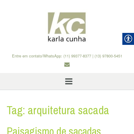
Skip
to
content
Entre em contato/WhatsApp: (11) 99377-8377 | (13) 97800-5451
Tag:
arquitetura sacada
Paisagismo de sacadas,