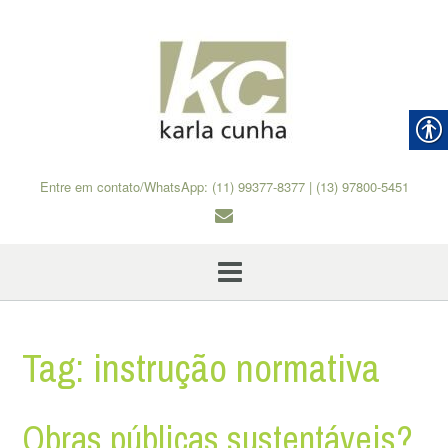
Skip
to
content
Entre em contato/WhatsApp: (11) 99377-8377 | (13) 97800-5451
Tag:
instrução normativa
Obras públicas sustentáveis?