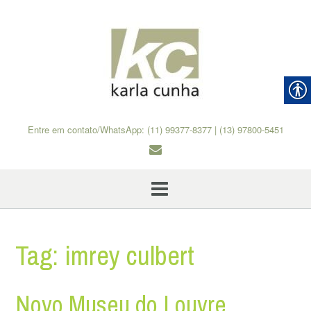
Skip
to
content
Entre em contato/WhatsApp: (11) 99377-8377 | (13) 97800-5451
Tag:
imrey culbert
Novo Museu do Louvre