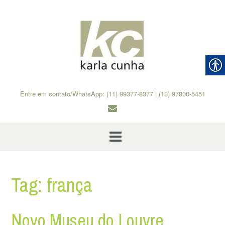
Skip
to
content
Entre em contato/WhatsApp: (11) 99377-8377 | (13) 97800-5451
Tag:
frança
Novo Museu do Louvre