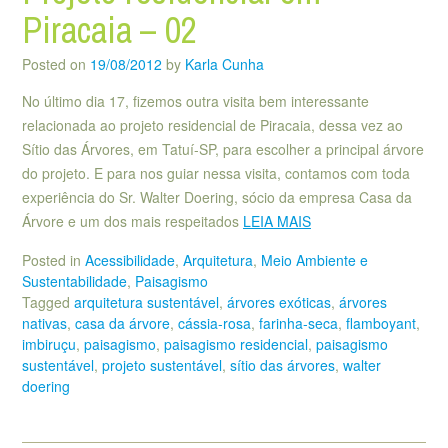
Piracaia – 02
Posted on
19/08/2012
by
Karla Cunha
No último dia 17, fizemos outra visita bem interessante
relacionada ao projeto residencial de Piracaia, dessa vez ao
Sítio das Árvores, em Tatuí-SP, para escolher a principal árvore
do projeto. E para nos guiar nessa visita, contamos com toda
experiência do Sr. Walter Doering, sócio da empresa Casa da
Árvore e um dos mais respeitados
LEIA MAIS
Posted in
Acessibilidade
,
Arquitetura
,
Meio Ambiente e
Sustentabilidade
,
Paisagismo
Tagged
arquitetura sustentável
,
árvores exóticas
,
árvores
nativas
,
casa da árvore
,
cássia-rosa
,
farinha-seca
,
flamboyant
,
imbiruçu
,
paisagismo
,
paisagismo residencial
,
paisagismo
sustentável
,
projeto sustentável
,
sítio das árvores
,
walter
doering