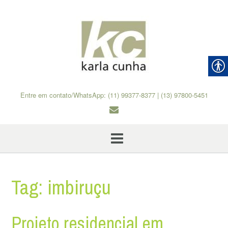
Skip
to
content
Entre em contato/WhatsApp: (11) 99377-8377 | (13) 97800-5451
Tag:
imbiruçu
Projeto residencial em