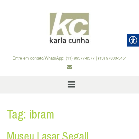
Skip
to
content
Entre em contato/WhatsApp: (11) 99377-8377 | (13) 97800-5451
Tag:
ibram
Museu Lasar Segall