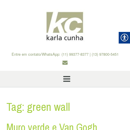
Skip
to
content
Entre em contato/WhatsApp: (11) 99377-8377 | (13) 97800-5451
Tag:
green wall
Muro verde e Van Gogh