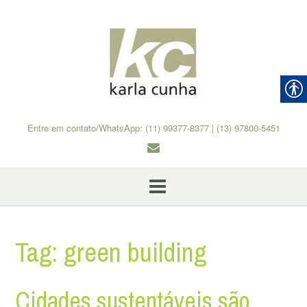
Skip
to
content
Entre em contato/WhatsApp: (11) 99377-8377 | (13) 97800-5451
Tag:
green building
Cidades sustentáveis são