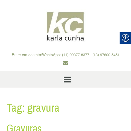
Skip
to
content
Entre em contato/WhatsApp: (11) 99377-8377 | (13) 97800-5451
Tag:
gravura
Gravuras