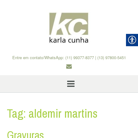
Skip
to
content
Entre em contato/WhatsApp: (11) 99377-8377 | (13) 97800-5451
Tag:
aldemir martins
Gravuras