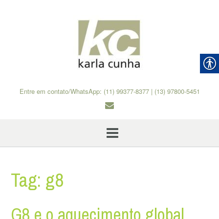
Skip
to
content
Entre em contato/WhatsApp: (11) 99377-8377 | (13) 97800-5451
Tag:
g8
G8 e o aquecimento global