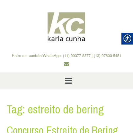
Skip
to
content
Entre em contato/WhatsApp: (11) 99377-8377 | (13) 97800-5451
Tag:
estreito de bering
Concurso Estreito de Bering