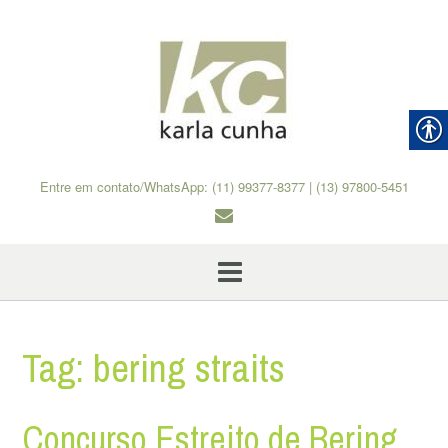
Skip
to
content
Entre em contato/WhatsApp: (11) 99377-8377 | (13) 97800-5451
Tag:
bering straits
Concurso Estreito de Bering