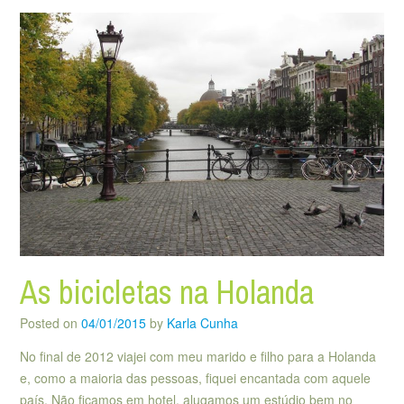
As bicicletas na Holanda
Posted on
04/01/2015
by
Karla Cunha
No final de 2012 viajei com meu marido e filho para a Holanda
e, como a maioria das pessoas, fiquei encantada com aquele
país. Não ficamos em hotel, alugamos um estúdio bem no