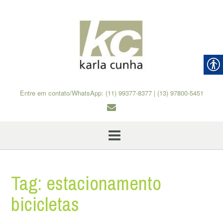
Skip
to
content
Entre em contato/WhatsApp: (11) 99377-8377 | (13) 97800-5451
Tag:
estacionamento
bicicletas