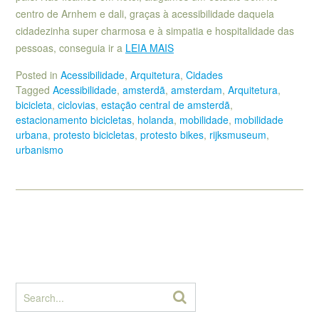
centro de Arnhem e dali, graças à acessibilidade daquela
cidadezinha super charmosa e à simpatia e hospitalidade das
pessoas, conseguia ir a
LEIA MAIS
Posted in
Acessibilidade
,
Arquitetura
,
Cidades
Tagged
Acessibilidade
,
amsterdã
,
amsterdam
,
Arquitetura
,
bicicleta
,
ciclovias
,
estação central de amsterdã
,
estacionamento bicicletas
,
holanda
,
mobilidade
,
mobilidade
urbana
,
protesto bicicletas
,
protesto bikes
,
rijksmuseum
,
urbanismo