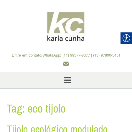
Skip
to
content
Entre em contato/WhatsApp: (11) 99377-8377 | (13) 97800-5451
Tag:
eco tijolo
Tijolo ecológico modulado