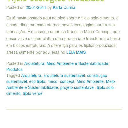
Posted on
20/01/2011
by
Karla Cunha
Eu já havia postado aqui no blog sobre o tijolo solo-cimento, e
a cada dia o mercado oferece novas tecnologias para a sua
fabricação. É o caso da empresa francesa Meco´Concept, que
desenvolve e comercializa uma prensa que transforma o barro
em blocos estruturais. A diferença para os tijolos produzidos
artesanalmente por aqui está no
LEIA MAIS
Posted in
Arquitetura
,
Meio Ambiente e Sustentabilidade
,
Produtos
Tagged
Arquitetura
,
arquitetura sustentável
,
construção
sustentável
,
eco tijolo
,
meco´ concept
,
Meio Ambiente
,
Meio
Ambiente e Sustentabilidade
,
projeto sustentável
,
tijolo solo-
cimento
,
tijolo verde