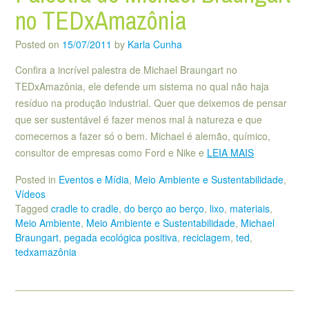
no TEDxAmazônia
Posted on
15/07/2011
by
Karla Cunha
Confira a incrível palestra de Michael Braungart no
TEDxAmazônia, ele defende um sistema no qual não haja
resíduo na produção industrial. Quer que deixemos de pensar
que ser sustentável é fazer menos mal à natureza e que
comecemos a fazer só o bem. Michael é alemão, químico,
consultor de empresas como Ford e Nike e
LEIA MAIS
Posted in
Eventos e Mídia
,
Meio Ambiente e Sustentabilidade
,
Vídeos
Tagged
cradle to cradle
,
do berço ao berço
,
lixo
,
materiais
,
Meio Ambiente
,
Meio Ambiente e Sustentabilidade
,
Michael
Braungart
,
pegada ecológica positiva
,
reciclagem
,
ted
,
tedxamazônia