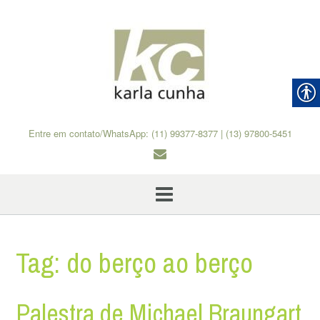
Skip
to
content
Entre em contato/WhatsApp: (11) 99377-8377 | (13) 97800-5451
Tag:
do berço ao berço
Palestra de Michael Braungart