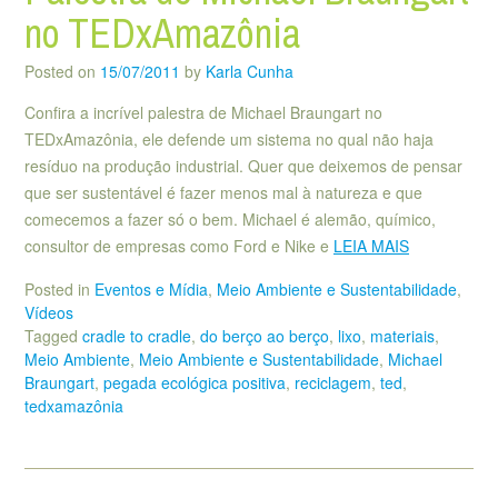
no TEDxAmazônia
Posted on
15/07/2011
by
Karla Cunha
Confira a incrível palestra de Michael Braungart no
TEDxAmazônia, ele defende um sistema no qual não haja
resíduo na produção industrial. Quer que deixemos de pensar
que ser sustentável é fazer menos mal à natureza e que
comecemos a fazer só o bem. Michael é alemão, químico,
consultor de empresas como Ford e Nike e
LEIA MAIS
Posted in
Eventos e Mídia
,
Meio Ambiente e Sustentabilidade
,
Vídeos
Tagged
cradle to cradle
,
do berço ao berço
,
lixo
,
materiais
,
Meio Ambiente
,
Meio Ambiente e Sustentabilidade
,
Michael
Braungart
,
pegada ecológica positiva
,
reciclagem
,
ted
,
tedxamazônia