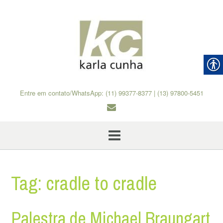
Skip
to
content
Entre em contato/WhatsApp: (11) 99377-8377 | (13) 97800-5451
Tag:
cradle to cradle
Palestra de Michael Braungart