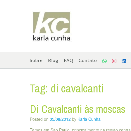
Skip
to
content
Sobre
Blog
FAQ
Contato
Tag:
di cavalcanti
Di Cavalcanti às moscas
Posted on
05/08/2012
by
Karla Cunha
Temos em São Paulo, principalmente na região central,