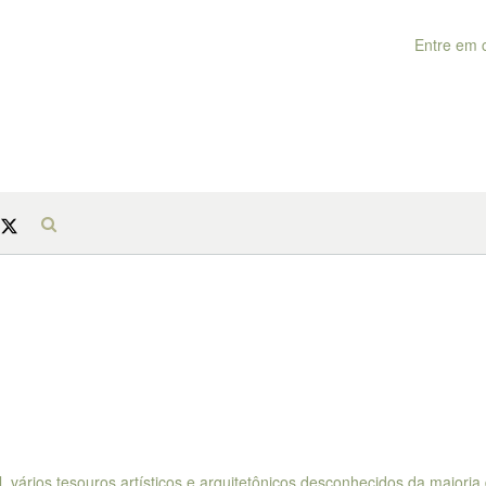
Entre em 
 vários tesouros artísticos e arquitetônicos desconhecidos da maioria