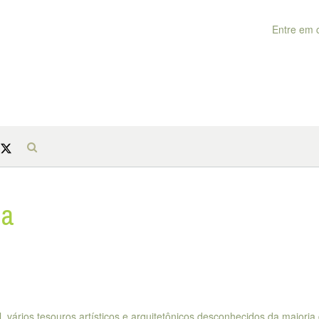
Entre em 
na
 vários tesouros artísticos e arquitetônicos desconhecidos da maioria