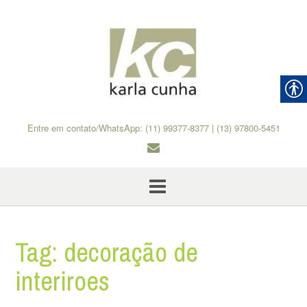
Skip
to
content
Entre em contato/WhatsApp: (11) 99377-8377 | (13) 97800-5451
Tag:
decoração de
interiroes