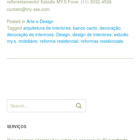
reflorestamento! Estúdio MY.S Fone: (11) 3032-4526
contato@my-sss.com
Posted in
Arte e Design
Tagged
arquitetura de interiores
,
banco cacto
,
decoração
,
decoração de interiroes
,
Design
,
design de interiores
,
estúdio
my.s
,
mobiliário
,
reforma residencial
,
reformas residenciais
SERVIÇOS
Para maiores informações sobre os serviços de
Consultoria