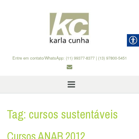
Skip
to
content
Entre em contato/WhatsApp: (11) 99377-8377 | (13) 97800-5451
Tag:
cursos sustentáveis
Cursos ANAB 2012