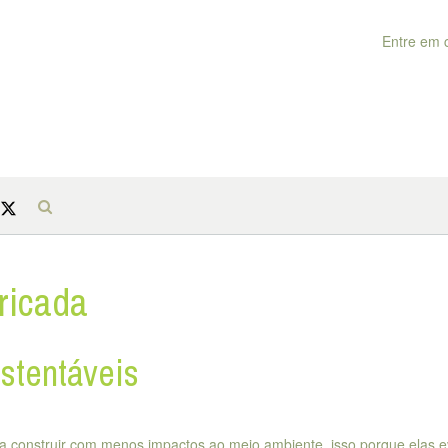
Entre em 
ricada
ustentáveis
a construir com menos impactos ao meio ambiente, isso porque elas e