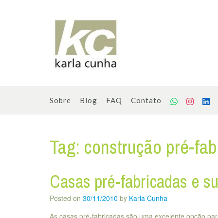
Skip
to
content
Sobre
Blog
FAQ
Contato
Tag:
construção pré-fab
Casas pré-fabricadas e s
Posted on
30/11/2010
by
Karla Cunha
As casas pré-fabricadas são uma excelente opção par