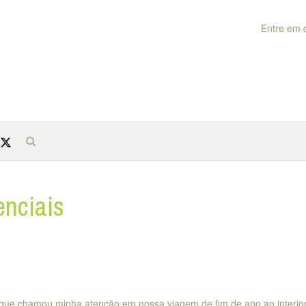
Entre em 
enciais
o que chamou minha atenção em nossa viagem de fim de ano ao interio