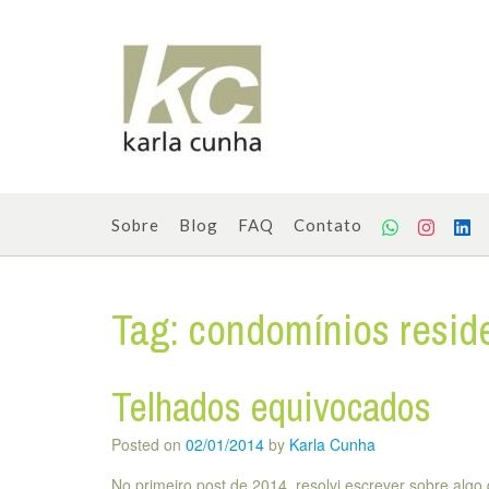
Skip
to
content
Sobre
Blog
FAQ
Contato
Tag:
condomínios resid
Telhados equivocados
Posted on
02/01/2014
by
Karla Cunha
No primeiro post de 2014, resolvi escrever sobre alg