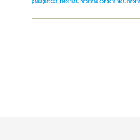
paisagísticos
,
reformas
,
reformas condomínios
,
reform