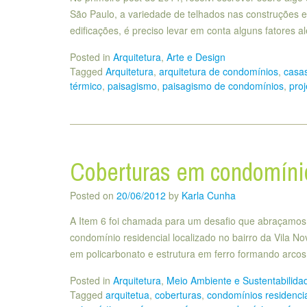
São Paulo, a variedade de telhados nas construções e
edificações, é preciso levar em conta alguns fatores a
Posted in
Arquitetura
,
Arte e Design
Tagged
Arquitetura
,
arquitetura de condomínios
,
casa
térmico
,
paisagismo
,
paisagismo de condomínios
,
proj
Coberturas em condomínio
Posted on
20/06/2012
by
Karla Cunha
A Item 6 foi chamada para um desafio que abraçamos 
condomínio residencial localizado no bairro da Vila No
em policarbonato e estrutura em ferro formando arco
Posted in
Arquitetura
,
Meio Ambiente e Sustentabilida
Tagged
arquitetua
,
coberturas
,
condomínios residenci