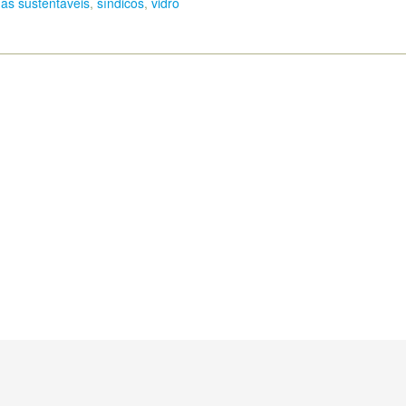
as sustentáveis
,
síndicos
,
vidro