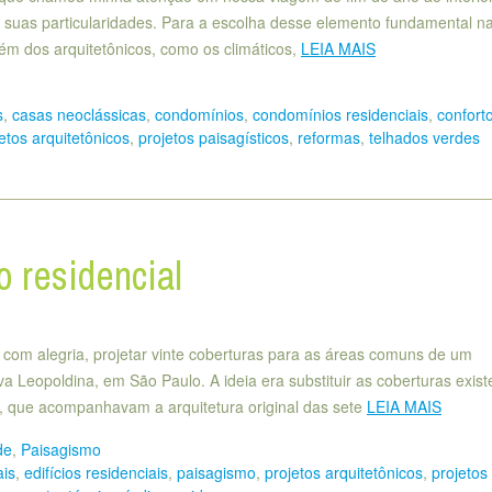
 suas particularidades. Para a escolha desse elemento fundamental n
lém dos arquitetônicos, como os climáticos,
LEIA MAIS
s
,
casas neoclássicas
,
condomínios
,
condomínios residenciais
,
confort
etos arquitetônicos
,
projetos paisagísticos
,
reformas
,
telhados verdes
 residencial
com alegria, projetar vinte coberturas para as áreas comuns de um
va Leopoldina, em São Paulo. A ideia era substituir as coberturas exist
s, que acompanhavam a arquitetura original das sete
LEIA MAIS
de
,
Paisagismo
ais
,
edifícios residenciais
,
paisagismo
,
projetos arquitetônicos
,
projetos