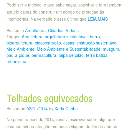
Pode ser o médico, o que sabe caçar, cozinhar e tem também
aquele capaz de construir um abrigo de proteção às
intempéries. Na verdade é esse último que
LEIA MAIS
Posted in
Arquitetura
,
Cidades
,
Vídeos
Tagged
Arquitetura
,
arquitetura sustentável
,
barro
,
bioarquitetura
,
bioconstrução
,
casas
,
cnstrução sustentável
,
Meio Ambiente
,
Meio Ambiente e Sustentabilidade
,
musgum
,
pau-a-pique
,
permacultura
,
taipa de pilão
,
terra batida
,
urbanismo
Telhados equivocados
Posted on
02/01/2014
by
Karla Cunha
No primeiro post de 2014, resolvi escrever sobre algo que
chamou minha atenção em nossa viagem de fim de ano ao