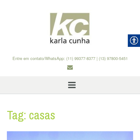
Skip
to
content
Entre em contato/WhatsApp: (11) 99377-8377 | (13) 97800-5451
Tag:
casas