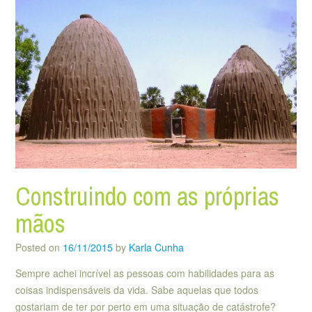
Construindo com as próprias
mãos
Posted on
16/11/2015
by
Karla Cunha
Sempre achei incrível as pessoas com habilidades para as
coisas indispensáveis da vida. Sabe aquelas que todos
gostariam de ter por perto em uma situação de catástrofe?