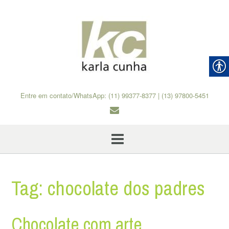
Skip
to
content
Entre em contato/WhatsApp: (11) 99377-8377 | (13) 97800-5451
Tag:
chocolate dos padres
Chocolate com arte