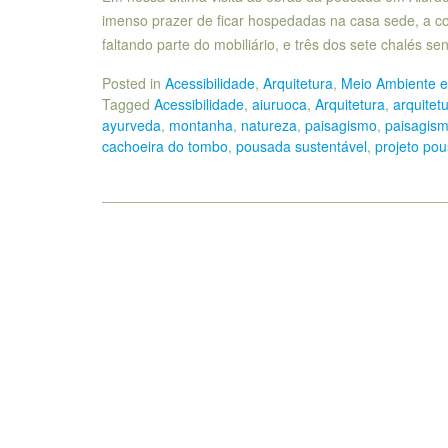
imenso prazer de ficar hospedadas na casa sede, a con
faltando parte do mobiliário, e três dos sete chalés s
Posted in
Acessibilidade
,
Arquitetura
,
Meio Ambiente e
Tagged
Acessibilidade
,
aiuruoca
,
Arquitetura
,
arquitet
ayurveda
,
montanha
,
natureza
,
paisagismo
,
paisagism
cachoeira do tombo
,
pousada sustentável
,
projeto po