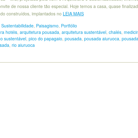
vite de nossa cliente tão especial. Hoje temos a casa, quase finalizad
endo construídos, implantados no
LEIA MAIS
 Sustentabilidade
,
Paisagismo
,
Portfólio
ura hotéis
,
arquitetura pousada
,
arquitetura sustentável
,
chalés
,
medici
o sustentável
,
pico do papagaio
,
pousada
,
pousada aiuruoca
,
pousad
usada
,
rio aiuruoca