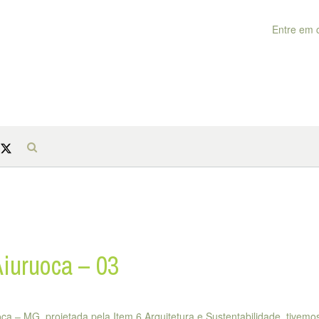
Entre em 
iuruoca – 03
a – MG, projetada pela Item 6 Arquitetura e Sustentabilidade, tivemo