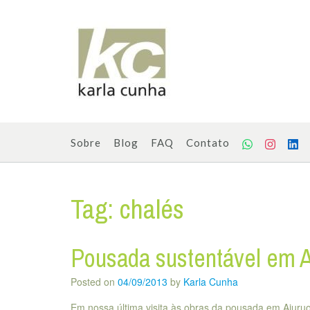
Skip
to
content
Sobre
Blog
FAQ
Contato
Tag:
chalés
Pousada sustentável em A
Posted on
04/09/2013
by
Karla Cunha
Em nossa última visita às obras da pousada em Aiuruoc