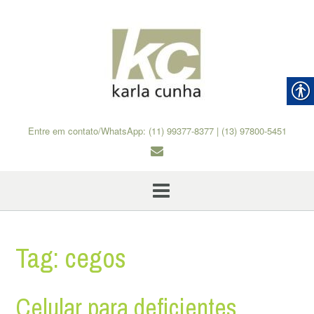
Skip
to
content
Entre em contato/WhatsApp: (11) 99377-8377 | (13) 97800-5451
Tag:
cegos
Celular para deficientes