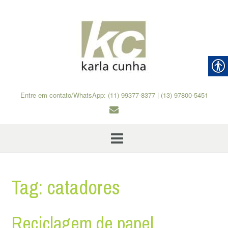
Skip
to
content
Entre em contato/WhatsApp: (11) 99377-8377 | (13) 97800-5451
Tag:
catadores
Reciclagem de papel