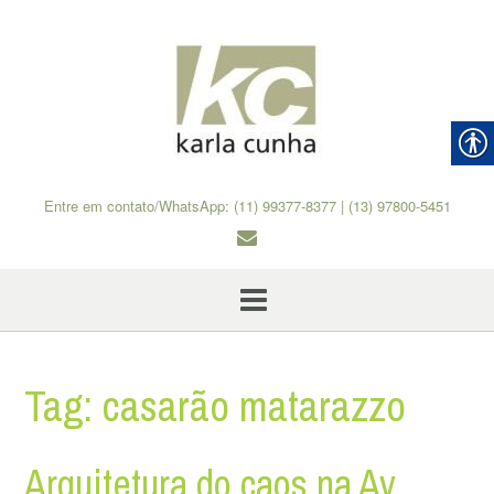
Skip
to
content
Entre em contato/WhatsApp: (11) 99377-8377 | (13) 97800-5451
Tag:
casarão matarazzo
Arquitetura do caos na Av.