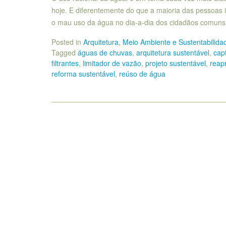
hoje. E diferentemente do que a maioria das pessoas 
o mau uso da água no dia-a-dia dos cidadãos comun
Posted in
Arquitetura
,
Meio Ambiente e Sustentabilida
Tagged
águas de chuvas
,
arquitetura sustentável
,
cap
filtrantes
,
limitador de vazão
,
projeto sustentável
,
reap
reforma sustentável
,
reúso de água