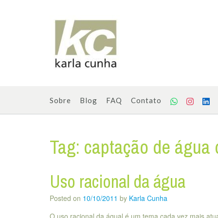
Skip
to
content
Sobre
Blog
FAQ
Contato
Tag:
captação de água 
Uso racional da água
Posted on
10/10/2011
by
Karla Cunha
O uso racional da águal é um tema cada vez mais atua