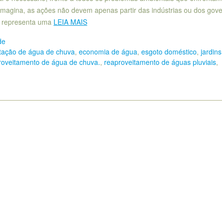
imagina, as ações não devem apenas partir das indústrias ou dos gove
s representa uma
LEIA MAIS
de
tação de água de chuva
,
economia de água
,
esgoto doméstico
,
jardins
roveitamento de água de chuva.
,
reaproveitamento de águas pluviais
,