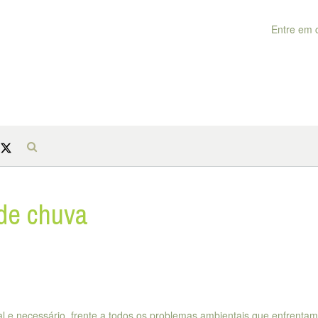
Entre em 
de chuva
l e necessário, frente a todos os problemas ambientais que enfrenta