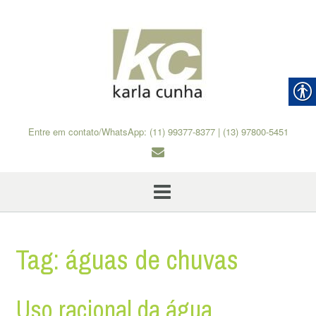
Skip
to
content
Entre em contato/WhatsApp: (11) 99377-8377 | (13) 97800-5451
Tag:
águas de chuvas
Uso racional da água