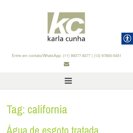
Skip
to
content
Entre em contato/WhatsApp: (11) 99377-8377 | (13) 97800-5451
Tag:
california
Água de esgoto tratada