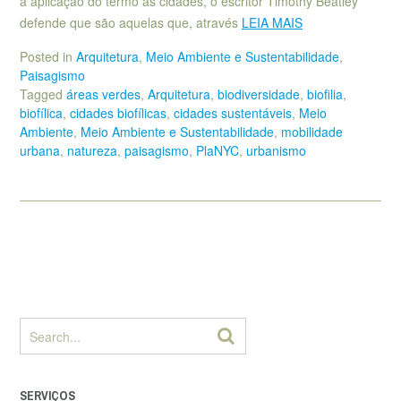
a aplicação do termo às cidades, o escritor Timothy Beatley
defende que são aquelas que, através
LEIA MAIS
Posted in
Arquitetura
,
Meio Ambiente e Sustentabilidade
,
Paisagismo
Tagged
áreas verdes
,
Arquitetura
,
biodiversidade
,
biofilia
,
biofílica
,
cidades biofílicas
,
cidades sustentáveis
,
Meio
Ambiente
,
Meio Ambiente e Sustentabilidade
,
mobilidade
urbana
,
natureza
,
paisagismo
,
PlaNYC
,
urbanismo
SERVIÇOS