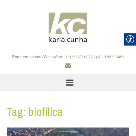
Skip
to
content
Entre em contato/WhatsApp: (11) 99377-8377 | (13) 97800-5451
Tag:
biofílica