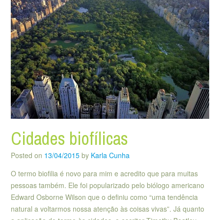
Cidades biofílicas
Posted on
13/04/2015
by
Karla Cunha
O termo biofilia é novo para mim e acredito que para muitas
pessoas também. Ele foi popularizado pelo biólogo americano
Edward Osborne Wilson que o definiu como “uma tendência
natural a voltarmos nossa atenção às coisas vivas”. Já quanto