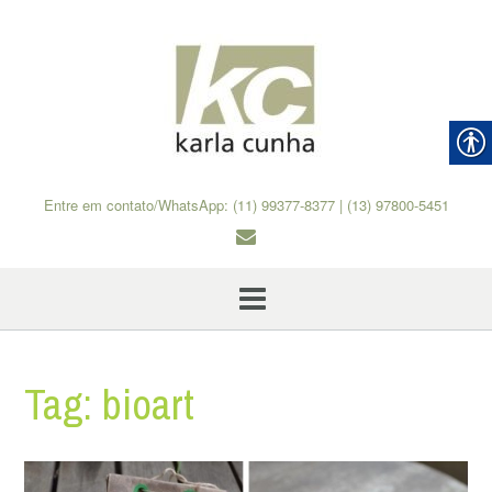
Skip
to
content
Entre em contato/WhatsApp: (11) 99377-8377 | (13) 97800-5451
Tag:
bioart