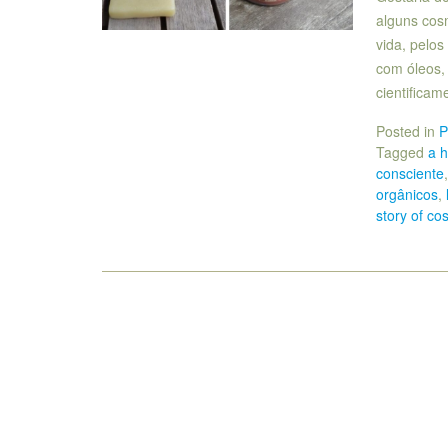
alguns cos
vida, pelos
com óleos,
cientifica
Posted in
P
Tagged
a h
consciente
orgânicos
,
story of co