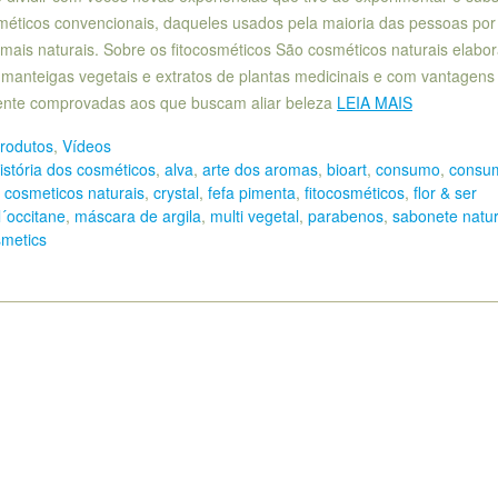
méticos convencionais, daqueles usados pela maioria das pessoas por
 mais naturais. Sobre os fitocosméticos São cosméticos naturais elabo
 manteigas vegetais e extratos de plantas medicinais e com vantagens
mente comprovadas aos que buscam aliar beleza
LEIA MAIS
rodutos
,
Vídeos
istória dos cosméticos
,
alva
,
arte dos aromas
,
bioart
,
consumo
,
consu
,
cosmeticos naturais
,
crystal
,
fefa pimenta
,
fitocosméticos
,
flor & ser
l´occitane
,
máscara de argila
,
multi vegetal
,
parabenos
,
sabonete natur
smetics