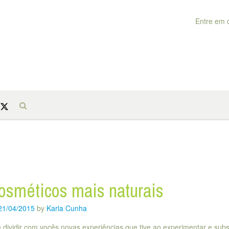
Entre em 
osméticos mais naturais
21/04/2015
by
Karla Cunha
 dividir com vocês novas experiências que tive ao experimentar e subst