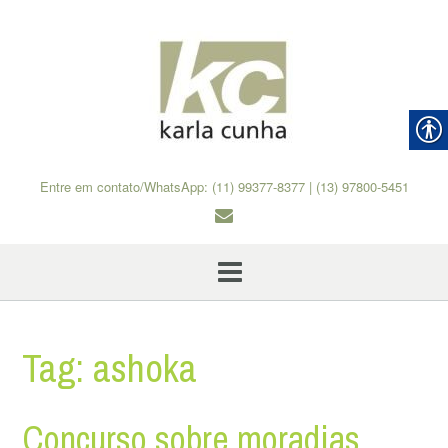
Skip
to
content
Entre em contato/WhatsApp: (11) 99377-8377 | (13) 97800-5451
Tag:
ashoka
Concurso sobre moradias