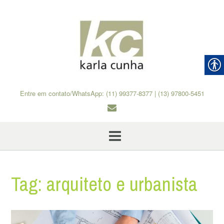
Skip
to
content
Entre em contato/WhatsApp: (11) 99377-8377 | (13) 97800-5451
Tag:
arquiteto e urbanista