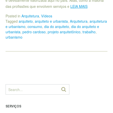
é devidamente valorizada aqui no país. Aliás, como a maioria
das profissões que envolvem serviços e
LEIA MAIS
Posted in
Arquitetura
,
Vídeos
Tagged
arquiteto
,
arquiteto e urbanista
,
Arquitetura
,
arquitetura
e urbanismo
,
consumo
,
dia do arquiteto
,
dia do arquiteto e
urbanista
,
pedro cardoso
,
projeto arquitetônico
,
trabalho
,
urbanismo
SERVIÇOS