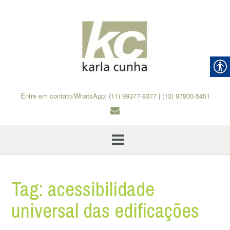
Skip
to
content
Entre em contato/WhatsApp: (11) 99377-8377 | (13) 97800-5451
Tag:
acessibilidade
universal das edificações