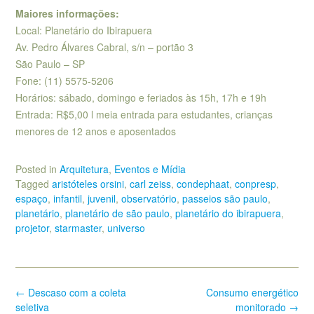
Maiores informações:
Local: Planetário do Ibirapuera
Av. Pedro Álvares Cabral, s/n – portão 3
São Paulo – SP
Fone: (11) 5575-5206
Horários: sábado, domingo e feriados às 15h, 17h e 19h
Entrada: R$5,00 l meia entrada para estudantes, crianças
menores de 12 anos e aposentados
Posted in
Arquitetura
,
Eventos e Mídia
Tagged
aristóteles orsini
,
carl zeiss
,
condephaat
,
conpresp
,
espaço
,
infantil
,
juvenil
,
observatório
,
passeios são paulo
,
planetário
,
planetário de são paulo
,
planetário do ibirapuera
,
projetor
,
starmaster
,
universo
Post
←
Descaso com a coleta
Consumo energético
navigation
seletiva
monitorado
→