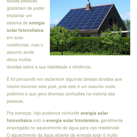
Muitas pessoas
gostariam de poder
implantar um
sistema de
energia
solar fotovoltaica
em suas
residências, mas o
assunto ainda
deixa muitas
dúvidas sobre a sua viabilidade e eficiência.
E foi pensando em esclarecer algumas dessas dúvidas que
resolvi escrever este post, pois este é um assunto muito
polêmico e que gera diversas confusões na maioria das
pessoas.
Pra começar, não podemos confundir
energia solar
fotovoltaica
com a
energia solar fototérmica
, geralmente
empregada no aquecimento de água para uso residencial.
O aquecimento da água através da energia solar é muito