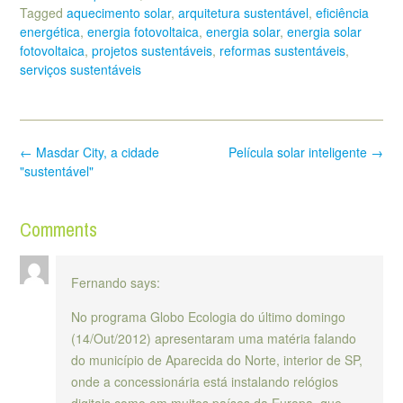
Tagged
aquecimento solar
,
arquitetura sustentável
,
eficiência
energética
,
energia fotovoltaica
,
energia solar
,
energia solar
fotovoltaica
,
projetos sustentáveis
,
reformas sustentáveis
,
serviços sustentáveis
Post
←
Masdar City, a cidade
Película solar inteligente
→
navigation
"sustentável"
Comments
Fernando
says:
No programa Globo Ecologia do último domingo
(14/Out/2012) apresentaram uma matéria falando
do município de Aparecida do Norte, interior de SP,
onde a concessionária está instalando relógios
digitais como em muitos países da Europa, que