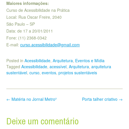
Maiores informações:
Curso de Acessibilidade na Prática
Local: Rua Oscar Freire, 2040
São Paulo – SP
Data: de 17 a 20/01/2011
Fone: (11) 2368-0342
E-mail:
curso.acessibilidade@gmail.com
Posted in
Acessibilidade
,
Arquitetura
,
Eventos e Mídia
Tagged
Acessibilidade
,
acessível
,
Arquitetura
,
arquitetura
sustentável
,
curso
,
eventos
,
projetos sustentáveis
Post
←
Matéria no Jornal Metro²
Porta talher criativo
→
navigation
Deixe um comentário