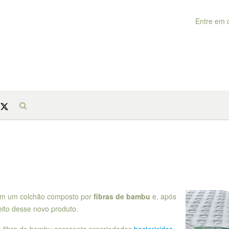
Entre em 
 em um colchão composto por
fibras de bambu
e, após
eito desse novo produto.
a fibra de bambu apresenta propriedades
bactericidas