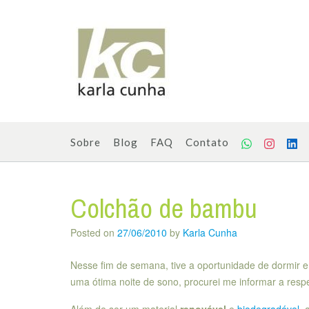
Skip
to
content
Sobre
Blog
FAQ
Contato
Colchão de bambu
Posted on
27/06/2010
by
Karla Cunha
Nesse fim de semana, tive a oportunidade de dormir
uma ótima noite de sono, procurei me informar a resp
Além de ser um material
renovável
e
biodegradável
, 