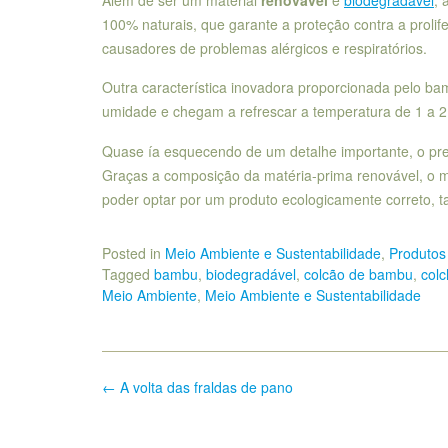
100% naturais, que garante a proteção contra a prolife
causadores de problemas alérgicos e respiratórios.
Outra característica inovadora proporcionada pelo ba
umidade e chegam a refrescar a temperatura de 1 a 2
Quase ía esquecendo de um detalhe importante, o pr
Graças a composição da matéria-prima renovável, o m
poder optar por um produto ecologicamente correto,
Posted in
Meio Ambiente e Sustentabilidade
,
Produtos
Tagged
bambu
,
biodegradável
,
colcão de bambu
,
colc
Meio Ambiente
,
Meio Ambiente e Sustentabilidade
Post
←
A volta das fraldas de pano
navigation