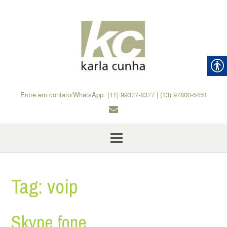
Skip
to
content
Entre em contato/WhatsApp: (11) 99377-8377 | (13) 97800-5451
Tag:
voip
Skype fone