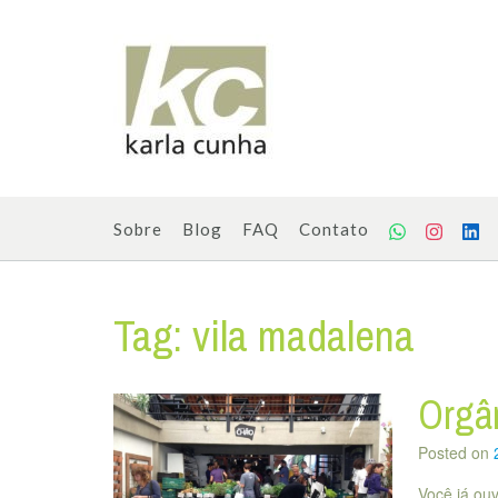
Skip
to
content
Sobre
Blog
FAQ
Contato
Tag:
vila madalena
Orgân
Posted on
Você já ou