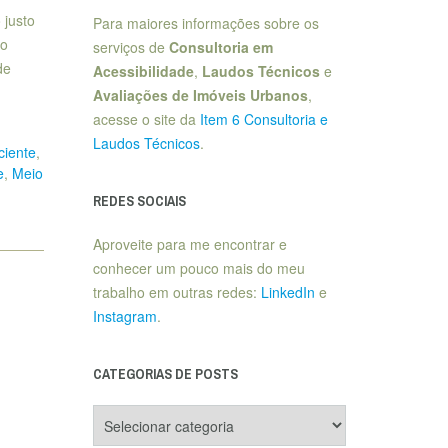
 justo
Para maiores informações sobre os
io
serviços de
Consultoria em
de
Acessibilidade
,
Laudos Técnicos
e
Avaliações de Imóveis Urbanos
,
acesse o site da
Item 6 Consultoria e
Laudos Técnicos
.
iente
,
e
,
Meio
REDES SOCIAIS
Aproveite para me encontrar e
conhecer um pouco mais do meu
trabalho em outras redes:
LinkedIn
e
Instagram
.
CATEGORIAS DE POSTS
Categorias
de