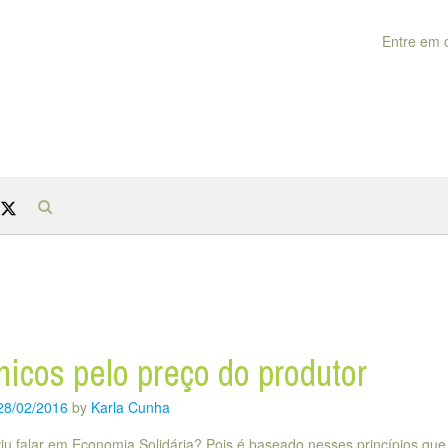
Entre em 
icos pelo preço do produtor
28/02/2016
by
Karla Cunha
viu falar em Economia Solidária? Pois é baseado nesses princípios que