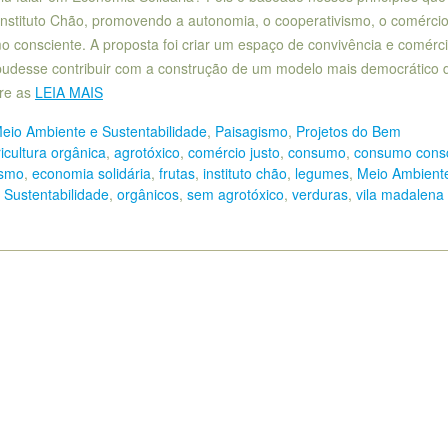
Instituto Chão, promovendo a autonomia, o cooperativismo, o comércio
o consciente. A proposta foi criar um espaço de convivência e comérc
 pudesse contribuir com a construção de um modelo mais democrático 
tre as
LEIA MAIS
eio Ambiente e Sustentabilidade
,
Paisagismo
,
Projetos do Bem
icultura orgânica
,
agrotóxico
,
comércio justo
,
consumo
,
consumo consc
ismo
,
economia solidária
,
frutas
,
instituto chão
,
legumes
,
Meio Ambient
 Sustentabilidade
,
orgânicos
,
sem agrotóxico
,
verduras
,
vila madalena