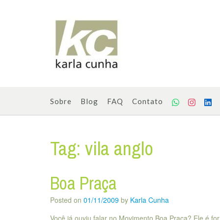
Skip
to
content
Sobre
Blog
FAQ
Contato
Tag:
vila anglo
Boa Praça
Posted on
01/11/2009
by
Karla Cunha
Você já ouviu falar no Movimento Boa Praça? Ele é f