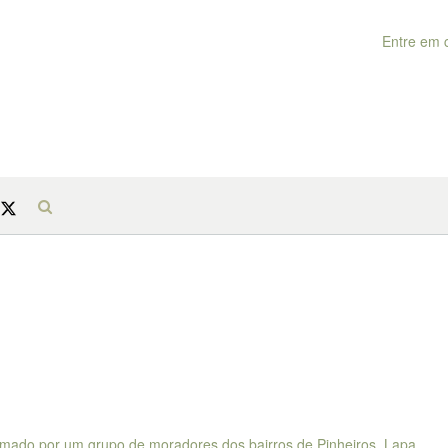
Entre em 
ormado por um grupo de moradores dos bairros de Pinheiros, Lapa,