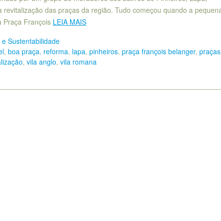
 revitalização das praças da região. Tudo começou quando a pequena
a Praça François
LEIA MAIS
e Sustentabilidade
el
,
boa praça. reforma
,
lapa
,
pinheiros
,
praça françois belanger
,
praças
alização
,
vila anglo
,
vila romana