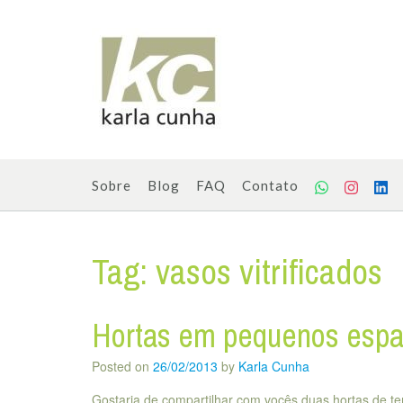
Skip
to
content
Sobre
Blog
FAQ
Contato
Tag:
vasos vitrificados
Hortas em pequenos esp
Posted on
26/02/2013
by
Karla Cunha
Gostaria de compartilhar com vocês duas hortas de t