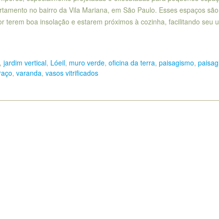
artamento no bairro da Vila Mariana, em São Paulo. Esses espaços são
 terem boa insolação e estarem próximos à cozinha, facilitando seu u
,
jardim vertical
,
Lóeil
,
muro verde
,
oficina da terra
,
paisagismo
,
paisa
raço
,
varanda
,
vasos vitrificados