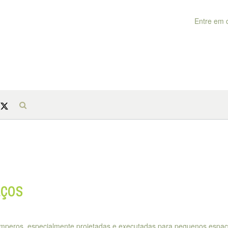
Entre em 
aços
emperos, especialmente projetadas e executadas para pequenos espaç