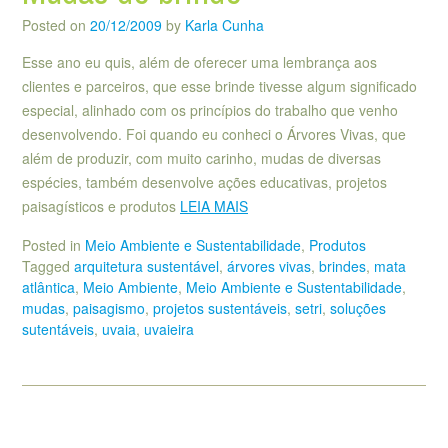
Posted on
20/12/2009
by
Karla Cunha
Esse ano eu quis, além de oferecer uma lembrança aos
clientes e parceiros, que esse brinde tivesse algum significado
especial, alinhado com os princípios do trabalho que venho
desenvolvendo. Foi quando eu conheci o Árvores Vivas, que
além de produzir, com muito carinho, mudas de diversas
espécies, também desenvolve ações educativas, projetos
paisagísticos e produtos
LEIA MAIS
Posted in
Meio Ambiente e Sustentabilidade
,
Produtos
Tagged
arquitetura sustentável
,
árvores vivas
,
brindes
,
mata
atlântica
,
Meio Ambiente
,
Meio Ambiente e Sustentabilidade
,
mudas
,
paisagismo
,
projetos sustentáveis
,
setri
,
soluções
sutentáveis
,
uvaia
,
uvaieira