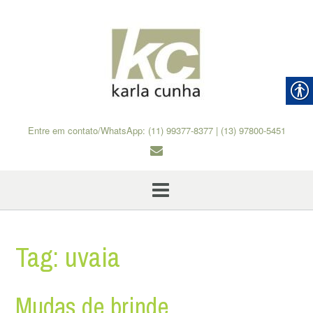
Skip
to
content
Entre em contato/WhatsApp: (11) 99377-8377 | (13) 97800-5451
Tag:
uvaia
Mudas de brinde