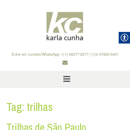
Skip
to
content
Entre em contato/WhatsApp: (11) 99377-8377 | (13) 97800-5451
Tag:
trilhas
Trilhas de São Paulo