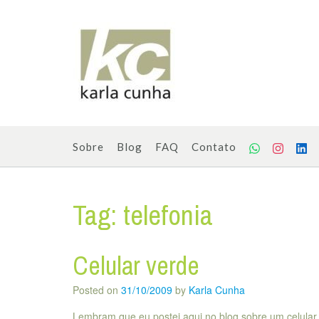
Skip
to
content
Sobre
Blog
FAQ
Contato
Tag:
telefonia
Celular verde
Posted on
31/10/2009
by
Karla Cunha
Lembram que eu postei aqui no blog sobre um celular 