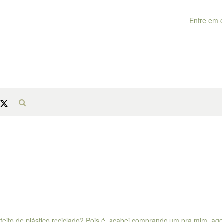
Entre em 
feito de plástico reciclado? Pois é, acabei comprando um pra mim, ag